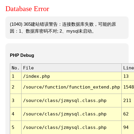
Database Error
(1040) 365建站错误警告：连接数据库失败，可能的原
因：1、数据库密码不对; 2、mysql未启动。
PHP Debug
No.
File
Line
1
/index.php
13
2
/source/function/function_extend.php
1548
3
/source/class/jzmysql.class.php
211
4
/source/class/jzmysql.class.php
62
5
/source/class/jzmysql.class.php
94