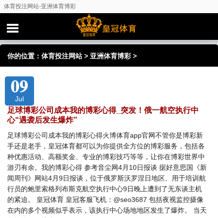
体育投注网站-亚洲体育博彩
你的位置：
体育投注网站
>
亚洲体育博彩
>
09
Jul
足球博彩公司成本我的博彩心得_突发！俄一航空执行中
心“遇袭后发生爆炸”
足球博彩公司成本我的博彩心得火博体育app官网不管你是博彩新
手还是老手，皇冠体育都可以为你提供全方位的博彩服务，包括各
种优惠活动、高额奖金、专业的博彩技巧等等，让你在博彩世界中
游刃有余。我的博彩心得 参考音尘网4月10日报谈 据好意思国《新
闻周刊》网站4月9日报谈，位于俄罗斯沃罗涅日地区、用于培训航
行员的鲍里索格列布斯克航空执行中心9日晚上遭到了无东谈主机
的紧迫。 皇冠体育 皇冠客服飞机：@seo3687 包括夜视监控摄像
在内的多个视频似乎表示，该执行中心场地地区发生了爆炸。 当天