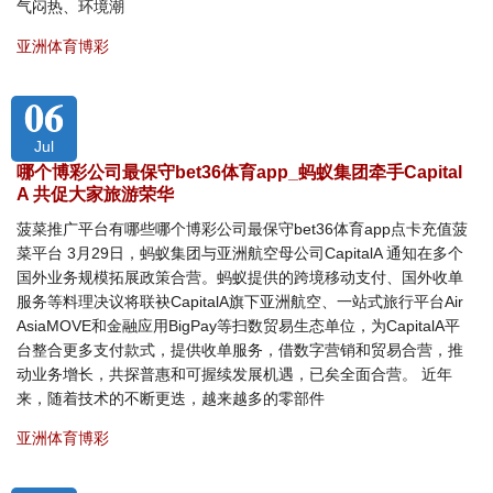
气闷热、环境潮
亚洲体育博彩
06
Jul
哪个博彩公司最保守bet36体育app_蚂蚁集团牵手Capital
A 共促大家旅游荣华
菠菜推广平台有哪些哪个博彩公司最保守bet36体育app点卡充值菠
菜平台 3月29日，蚂蚁集团与亚洲航空母公司CapitalA 通知在多个
国外业务规模拓展政策合营。蚂蚁提供的跨境移动支付、国外收单
服务等料理决议将联袂CapitalA旗下亚洲航空、一站式旅行平台Air
AsiaMOVE和金融应用BigPay等扫数贸易生态单位，为CapitalA平
台整合更多支付款式，提供收单服务，借数字营销和贸易合营，推
动业务增长，共探普惠和可握续发展机遇，已矣全面合营。 近年
来，随着技术的不断更迭，越来越多的零部件
亚洲体育博彩