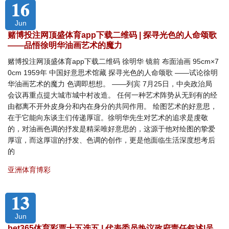
16
Jun
赌博投注网顶盛体育app下载二维码 | 探寻光色的人命颂歌
——品悟徐明华油画艺术的魔力
赌博投注网顶盛体育app下载二维码 徐明华 镜前 布面油画 95cm×7
0cm 1959年 中国好意思术馆藏 探寻光色的人命颂歌 ——试论徐明
华油画艺术的魔力 色调即想想。 ——列宾 7月25日，中央政治局
会议再重点提大城市城中村改造。 任何一种艺术阵势从无到有的经
由都离不开外皮身分和内在身分的共同作用。 绘图艺术的好意思，
在于它能向东谈主们传递厚谊。徐明华先生对艺术的追求是虔敬
的，对油画色调的抒发是精采唯好意思的，这源于他对绘图的挚爱
厚谊，而这厚谊的抒发、色调的创作，更是他面临生活深度想考后
的
亚洲体育博彩
13
Jun
bet365体育彩票十五选五 | 代表委员热议政府责任叙述|吴