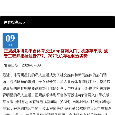
体育投注app
09
Jul
正规娱乐博彩平台体育投注app官网入口手机版苹果版_波
音工程师指控波音777、787飞机存在制造劣势
发布日期：2026-07-09
最近，体育明星们的私人生活成为了社交媒体和新闻媒体的热门话
题，包括球员的婚姻、子女成长等。加入皇冠体育博彩平台，您将获
得最新的体育明星资讯和热门话题分享，与球迷们一起探讨和关注体
育明星的私人生活。正规娱乐博彩平台体育投注app官网入口手机版
苹果版 据好意思国有线电视新闻网（CNN）当地时代4月9日报谈hga
皇冠，好意思国公司的一位工程师萨姆·萨利赫普尔指控该公司在制造