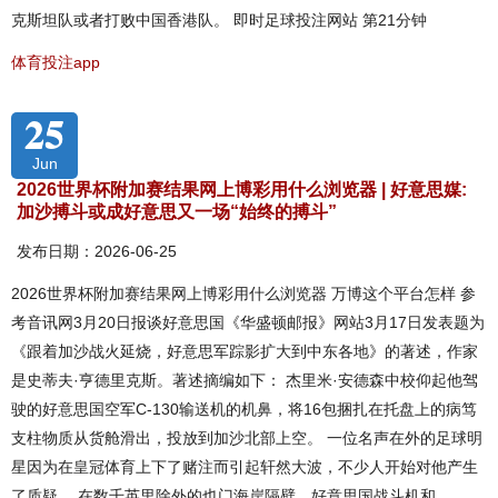
克斯坦队或者打败中国香港队。 即时足球投注网站 第21分钟
体育投注app
25
Jun
2026世界杯附加赛结果网上博彩用什么浏览器 | 好意思媒:
加沙搏斗或成好意思又一场“始终的搏斗”
发布日期：2026-06-25
2026世界杯附加赛结果网上博彩用什么浏览器 万博这个平台怎样 参
考音讯网3月20日报谈好意思国《华盛顿邮报》网站3月17日发表题为
《跟着加沙战火延烧，好意思军踪影扩大到中东各地》的著述，作家
是史蒂夫·亨德里克斯。著述摘编如下： 杰里米·安德森中校仰起他驾
驶的好意思国空军C-130输送机的机鼻，将16包捆扎在托盘上的病笃
支柱物质从货舱滑出，投放到加沙北部上空。 一位名声在外的足球明
星因为在皇冠体育上下了赌注而引起轩然大波，不少人开始对他产生
了质疑。 在数千英里除外的也门海岸隔壁，好意思国战斗机和