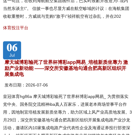
这一苟且，在收到海航航空集团函件后，已实时致歉并改造为\"境内
当然东谈主\"。 信披一事也尽显方威在航空畛域的计议：在海航集团
收歇重整时，方威就与竞购\"敌手\"祯祥航空有过杂乱，并在202
体育投注平台
06
Jul
摩天城博彩输死了世界杯博彩app网易_培植新质坐蓐力 激
励产业新动能 ——深交所安徽基地勾通合肥高新区组织开
展集成电
发布日期：2026-07-06
皇冠体育hg86a 摩天城博彩输死了世界杯博彩app网易_ 为贯彻落实
党中央、国务院交流精神iba真人百家乐，进展老本商场管事平台作
用，因地制宜培植发展新质坐蓐力，助力区域上风产业高质地发展。3
月29日，深交所安徽基地勾通合肥高新区组织开展集成电路产业沙龙
活动，邀请区内10家集成电路产业代表性企业及海通证券投行部资深