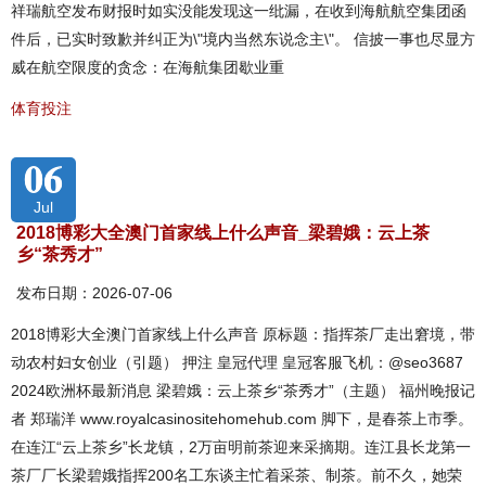
祥瑞航空发布财报时如实没能发现这一纰漏，在收到海航航空集团函
件后，已实时致歉并纠正为\"境内当然东说念主\"。 信披一事也尽显方
威在航空限度的贪念：在海航集团歇业重
体育投注
06
Jul
2018博彩大全澳门首家线上什么声音_梁碧娥：云上茶
乡“茶秀才”
发布日期：2026-07-06
2018博彩大全澳门首家线上什么声音 原标题：指挥茶厂走出窘境，带
动农村妇女创业（引题） 押注 皇冠代理 皇冠客服飞机：@seo3687
2024欧洲杯最新消息 梁碧娥：云上茶乡“茶秀才”（主题） 福州晚报记
者 郑瑞洋 www.royalcasinositehomehub.com 脚下，是春茶上市季。
在连江“云上茶乡”长龙镇，2万亩明前茶迎来采摘期。连江县长龙第一
茶厂厂长梁碧娥指挥200名工东谈主忙着采茶、制茶。前不久，她荣