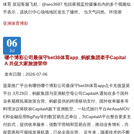
体育 皇冠客服飞机：@seo3687 包括夜视监控摄像在内的多个视频似
乎表示，该执行中心场地地区发生了爆炸。 当天气闷热、环境潮
亚洲体育博彩
06
Jul
哪个博彩公司最保守bet36体育app_蚂蚁集团牵手Capital
A 共促大家旅游荣华
发布日期：2026-07-06
菠菜推广平台有哪些哪个博彩公司最保守bet36体育app点卡充值菠菜
平台 3月29日，蚂蚁集团与亚洲航空母公司CapitalA 通知在多个国外
业务规模拓展政策合营。蚂蚁提供的跨境移动支付、国外收单服务等
料理决议将联袂CapitalA旗下亚洲航空、一站式旅行平台AirAsiaMOV
E和金融应用BigPay等扫数贸易生态单位，为CapitalA平台整合更多支
付款式，提供收单服务，借数字营销和贸易合营，推动业务增长，共
探普惠和可握续发展机遇，已矣全面合营。 近年来，随着技术的不断