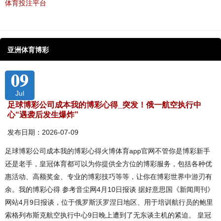
体育投注平台
亚洲体育博彩
09
Jul
足球博彩公司成本我的博彩心得_突发！俄一航空执行中
心“遇袭后发生爆炸”
发布日期：2026-07-09
足球博彩公司成本我的博彩心得火博体育app官网不管你是博彩新手
还是老手，皇冠体育都可以为你提供全方位的博彩服务，包括各种优
惠活动、高额奖金、专业的博彩技巧等等，让你在博彩世界中游刃有
余。我的博彩心得 参考音尘网4月10日报谈 据好意思国《新闻周刊》
网站4月9日报谈，位于俄罗斯沃罗涅日地区、用于培训航行员的鲍里
索格列布斯克航空执行中心9日晚上遭到了无东谈主机的紧迫。 皇冠