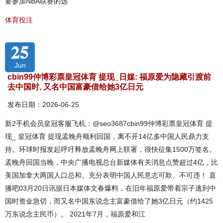
要参加NBA联赛的选
体育投注
25
Jun
cbin99仲博彩票皇冠体育 提现_日媒: 福原爱为隐藏引渡前
去中国时, 又名中国富豪借给她3亿日元
发布日期：2026-06-25
新2手机会员皇冠客服飞机：@seo3687cbin99仲博彩票皇冠体育 提
现_ 皇冠体育 提现孟晚舟顺利回国，离不开14亿多中国人民鼎力支
持。环球时报发起呼吁释放孟晚舟网上联署，很快征集1500万签名。
孟晚舟回国当晚，中央广播电视总台新媒体有关消息点赞超过4亿，比
美国加拿大两国人口总和。充分表明中国人民意志可欺、不可违！ 直
播吧03月20日讯据日本媒体文春爆料，在旧年福原爱带着宗子逃到中
国时资金急切，而又名中国东说念主富豪借给了她3亿日元（约1425
万东说念主民币）。 2021年7月，福原爱和江