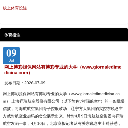
线上体育投注
体育投注
09
Jul
网上博彩担保网站有博彩专业的大学（www.giornaledime
dicina.com）
发布日期：2026-07-09
网上博彩担保网站有博彩专业的大学（www.giornaledimedicina.co
m） 上海祥瑞航空股份有限公司（以下简称\"祥瑞航空\"）的一条纰缪
信披，将海航航空集团骨子控股鼓动、辽宁方大集团的实控东说念主
方威对航空业加码的贪念展示出来。针对4月9日海航航空集团向祥瑞
航空发函一事，4月10日，北京商报记者从有关东说念主士处获悉，