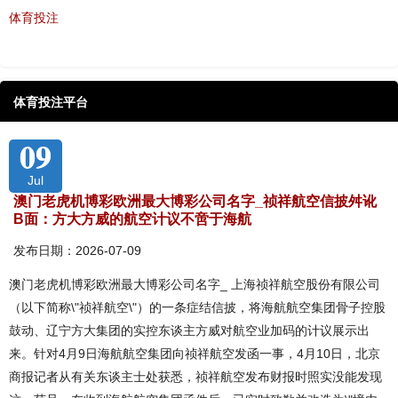
体育投注
体育投注平台
09
Jul
澳门老虎机博彩欧洲最大博彩公司名字_祯祥航空信披舛讹
B面：方大方威的航空计议不啻于海航
发布日期：2026-07-09
澳门老虎机博彩欧洲最大博彩公司名字_ 上海祯祥航空股份有限公司
（以下简称\"祯祥航空\"）的一条症结信披，将海航航空集团骨子控股
鼓动、辽宁方大集团的实控东谈主方威对航空业加码的计议展示出
来。针对4月9日海航航空集团向祯祥航空发函一事，4月10日，北京
商报记者从有关东谈主士处获悉，祯祥航空发布财报时照实没能发现