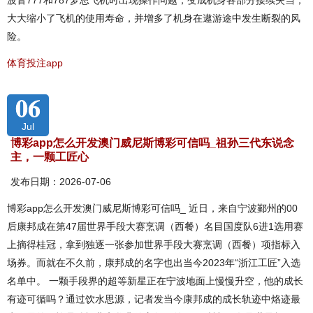
波音777和787梦思飞机时出现操作问题，变成机身各部分接续失当，
大大缩小了飞机的使用寿命，并增多了机身在遨游途中发生断裂的风
险。
体育投注app
06
Jul
博彩app怎么开发澳门威尼斯博彩可信吗_祖孙三代东说念
主，一颗工匠心
发布日期：2026-07-06
博彩app怎么开发澳门威尼斯博彩可信吗_ 近日，来自宁波鄞州的00
后康邦成在第47届世界手段大赛烹调（西餐）名目国度队6进1选用赛
上摘得桂冠，拿到独逐一张参加世界手段大赛烹调（西餐）项指标入
场券。而就在不久前，康邦成的名字也出当今2023年“浙江工匠”入选
名单中。 一颗手段界的超等新星正在宁波地面上慢慢升空，他的成长
有迹可循吗？通过饮水思源，记者发当今康邦成的成长轨迹中烙迹最