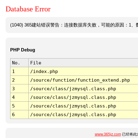
Database Error
(1040) 365建站错误警告：连接数据库失败，可能的原因：1、数
PHP Debug
No.
File
1
/index.php
2
/source/function/function_extend.php
3
/source/class/jzmysql.class.php
4
/source/class/jzmysql.class.php
5
/source/class/jzmysql.class.php
6
/source/class/jzmysql.class.php
www.365jz.com
已经将此